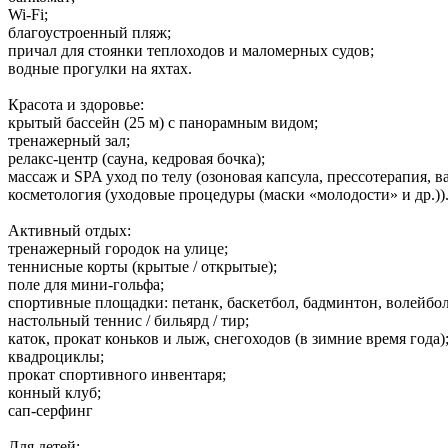
Wi-Fi;
благоустроенный пляж;
причал для стоянки теплоходов и маломерных судов;
водные прогулки на яхтах.
Красота и здоровье:
крытый бассейн (25 м) с панорамным видом;
тренажерный зал;
релакс-центр (сауна, кедровая бочка);
массаж и SPA уход по телу (озоновая капсула, прессотерапия, 
косметология (уходовые процедуры (маски «молодости» и др.))
Активный отдых:
тренажерный городок на улице;
теннисные корты (крытые / открытые);
поле для мини-гольфа;
спортивные площадки: петанк, баскетбол, бадминтон, волейбол,
настольный теннис / бильярд / тир;
каток, прокат коньков и лыж, снегоходов (в зимние время года)
квадроциклы;
прокат спортивного инвентаря;
конный клуб;
сап-серфинг
Для детей: