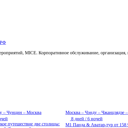
 РФ
ероприятий, MICE. Корпоративное обслуживание, организация,
у – Чунцин – Москва
Москва – Чэнду – Чжанцзядзе 
очей
8 дней / 6 ночей
кое путешествие две столицы:
М1 Панда & Аватар-тур
от
158 