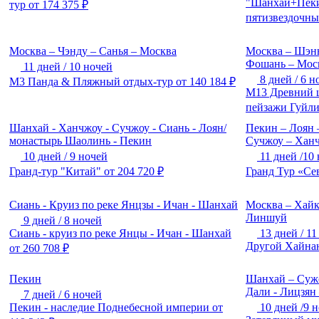
"Шанхай+Пеки
тур
от
174 375
₽
пятизвездочны
Москва – Чэнду – Санья – Москва
Москва – Шэнь
Фошань – Мос
11 дней / 10 ночей
8 дней / 6 н
М3 Панда & Пляжный отдых-тур
от
140 184
₽
М13 Древний 
пейзажи Гуйл
Шанхай - Ханчжоу - Сучжоу - Сиань - Лоян/
Пекин – Лоян 
монастырь Шаолинь - Пекин
Сучжоу – Хан
10 дней / 9 ночей
11 дней /10
Гранд-тур "Китай"
от
204 720
₽
Гранд Тур «Се
Сиань - Круиз по реке Янцзы - Ичан - Шанхай
Москва – Хайк
Линшуй
9 дней / 8 ночей
Сиань - круиз по реке Янцы - Ичан - Шанхай
13 дней / 1
Другой Хайнан
от
260 708
₽
Пекин
Шанхай – Сужо
Дали - Лицзян
7 дней / 6 ночей
Пекин - наследие Поднебесной империи
от
10 дней /9 