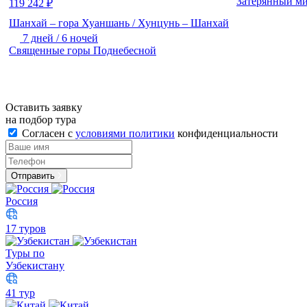
Затерянный ми
119 242
₽
Шанхай – гора Хуаншань / Хунцунь – Шанхай
7 дней / 6 ночей
Священные горы Поднебесной
Оставить заявку
на подбор тура
Согласен с
условиями политики
конфиденциальности
Отправить
Россия
17 туров
Туры по
Узбекистану
41 тур