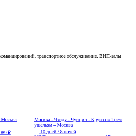
 командирований, транспортное обслуживание, ВИП-залы
– Москва
Москва - Чэнду - Чунцин - Круиз по Трем
ущельям – Москва
10 дней / 8 ночей
989
₽