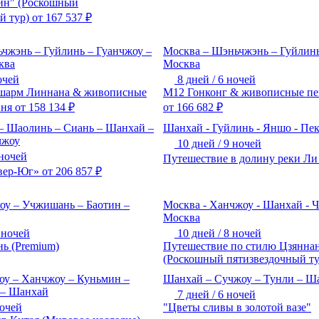
н" (Роскошный
й тур)
от
167 537
₽
чжэнь – Гуйлинь – Гуанчжоу –
Москва – Шэньчжэнь – Гуйлинь
ква
Москва
очей
8 дней / 6 ночей
шарм Линнана & живописные
М12 Гонконг & живописные пе
иня
от
158 134
₽
от
166 682
₽
– Шаолинь – Сиань – Шанхай –
Шанхай - Гуйлинь - Яншо - Пе
чжоу
10 дней / 9 ночей
 ночей
Путешествие в долину реки Ли
вер-Юг»
от
206 857
₽
оу – Учжишань – Баотин –
Москва - Ханчжоу - Шанхай - Ч
Москва
1 ночей
10 дней / 8 ночей
ь (Premium)
Путешествие по стилю Цзяннан
(Роскошный пятизвездочный ту
у – Ханчжоу – Куньмин –
Шанхай – Сучжоу – Тунли – Ш
 – Шанхай
7 дней / 6 ночей
ночей
"Цветы сливы в золотой вазе"