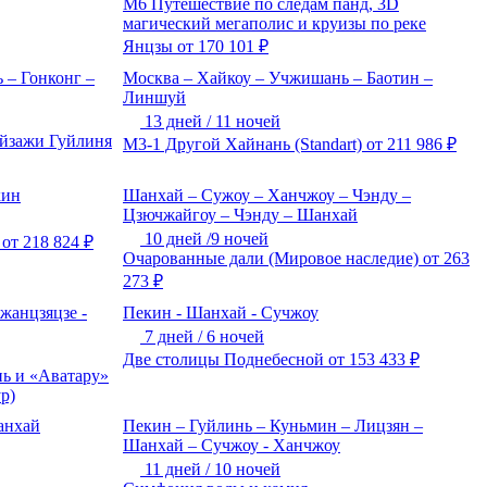
М6 Путешествие по следам панд, 3D
магический мегаполис и круизы по реке
Янцзы
от
170 101
₽
 – Гонконг –
Москва – Хайкоу – Учжишань – Баотин –
Линшуй
13 дней / 11 ночей
йзажи Гуйлиня
М3-1 Другой Хайнань (Standart)
от
211 986
₽
кин
Шанхай – Сужоу – Ханчжоу – Чэнду –
Цзючжайгоу – Чэнду – Шанхай
10 дней /9 ночей
от
218 824
₽
Очарованные дали (Мировое наследие)
от
263
273
₽
жанцзяцзе -
Пекин - Шанхай - Сучжоу
7 дней / 6 ночей
Две столицы Поднебесной
от
153 433
₽
ь и «Аватару»
р)
анхай
Пекин – Гуйлинь – Куньмин – Лицзян –
Шанхай – Сучжоу - Ханчжоу
11 дней / 10 ночей