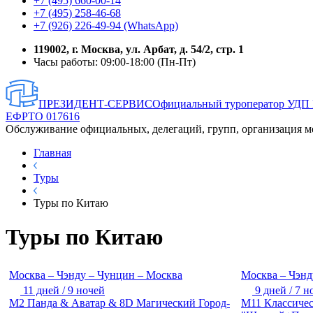
+7 (495) 660-00-14
+7 (495) 258-46-68
+7 (926) 226-49-94 (WhatsApp)
119002, г. Москва, ул. Арбат, д. 54/2, стр. 1
Часы работы: 09:00-18:00 (Пн-Пт)
ПРЕЗИДЕНТ-СЕРВИС
Официальный туроператор УДП
ЕФРТО 017616
Обслуживание официальных, делегаций, групп, организация м
Главная
Туры
Туры по Китаю
Туры по Китаю
Москва – Чэнду – Чунцин – Москва
Москва – Чэнд
11 дней / 9 ночей
9 дней / 7 н
М2 Панда & Аватар & 8D Магический Город-
М11 Классичес