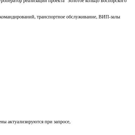
оператор реализации проекта "Золотое кольцо Боспорского
 командирований, транспортное обслуживание, ВИП-залы
ены актуализируются при запросе,