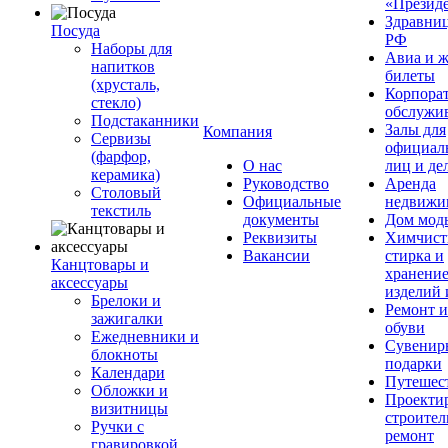
«Презид
Здравни
Посуда
РФ
Наборы для
Авиа и ж
напитков
билеты
(хрусталь,
Корпора
стекло)
обслужи
Подстаканники
Залы для
Компания
Сервизы
официал
(фарфор,
О нас
лиц и де
керамика)
Руководство
Аренда
Столовый
Официальные
недвижи
текстиль
документы
Дом мод
Реквизиты
Химчист
Вакансии
стирка и
Канцтовары и
хранени
аксессуары
изделий 
Брелоки и
Ремонт 
зажигалки
обуви
Ежедневники и
Сувенир
блокноты
подарки
Календари
Путешес
Обложки и
Проекти
визитницы
строител
Ручки с
ремонт
гравировкой