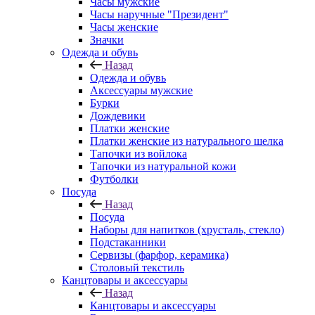
Часы мужские
Часы наручные "Президент"
Часы женские
Значки
Одежда и обувь
Назад
Одежда и обувь
Аксессуары мужские
Бурки
Дождевики
Платки женские
Платки женские из натурального шелка
Тапочки из войлока
Тапочки из натуральной кожи
Футболки
Посуда
Назад
Посуда
Наборы для напитков (хрусталь, стекло)
Подстаканники
Сервизы (фарфор, керамика)
Столовый текстиль
Канцтовары и аксессуары
Назад
Канцтовары и аксессуары