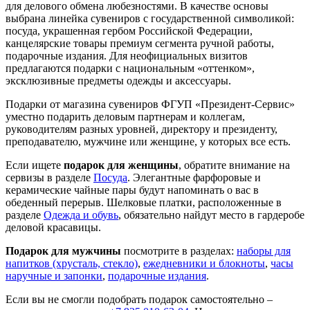
для делового обмена любезностями. В качестве основы
выбрана линейка сувениров с государственной символикой:
посуда, украшенная гербом Российской Федерации,
канцелярские товары премиум сегмента ручной работы,
подарочные издания. Для неофициальных визитов
предлагаются подарки с национальным «оттенком»,
эксклюзивные предметы одежды и аксессуары.
Подарки от магазина сувениров ФГУП «Президент-Сервис»
уместно подарить деловым партнерам и коллегам,
руководителям разных уровней, директору и президенту,
преподавателю, мужчине или женщине, у которых все есть.
Если ищете
подарок для женщины
, обратите внимание на
сервизы в разделе
Посуда
. Элегантные фарфоровые и
керамические чайные пары будут напоминать о вас в
обеденный перерыв. Шелковые платки, расположенные в
разделе
Одежда и обувь
, обязательно найдут место в гардеробе
деловой красавицы.
Подарок для мужчины
посмотрите в разделах:
наборы для
напитков (хрусталь, стекло)
,
ежедневники и блокноты
,
часы
наручные и запонки
,
подарочные издания
.
Если вы не смогли подобрать подарок самостоятельно –