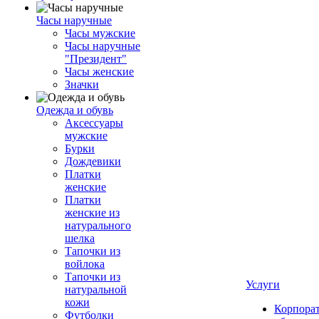
Часы наручные
Часы мужские
Часы наручные
"Президент"
Часы женские
Значки
Одежда и обувь
Аксессуары
мужские
Бурки
Дождевики
Платки
женские
Платки
женские из
натурального
шелка
Тапочки из
войлока
Тапочки из
Услуги
натуральной
кожи
Корпора
Футболки