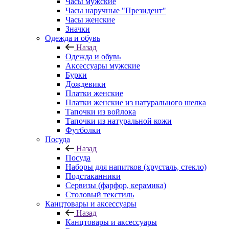
Часы мужские
Часы наручные "Президент"
Часы женские
Значки
Одежда и обувь
Назад
Одежда и обувь
Аксессуары мужские
Бурки
Дождевики
Платки женские
Платки женские из натурального шелка
Тапочки из войлока
Тапочки из натуральной кожи
Футболки
Посуда
Назад
Посуда
Наборы для напитков (хрусталь, стекло)
Подстаканники
Сервизы (фарфор, керамика)
Столовый текстиль
Канцтовары и аксессуары
Назад
Канцтовары и аксессуары