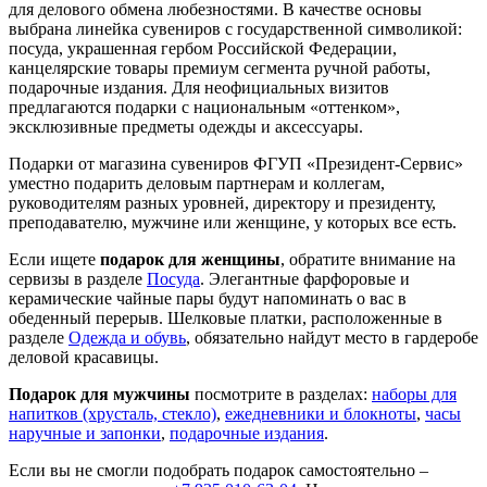
для делового обмена любезностями. В качестве основы
выбрана линейка сувениров с государственной символикой:
посуда, украшенная гербом Российской Федерации,
канцелярские товары премиум сегмента ручной работы,
подарочные издания. Для неофициальных визитов
предлагаются подарки с национальным «оттенком»,
эксклюзивные предметы одежды и аксессуары.
Подарки от магазина сувениров ФГУП «Президент-Сервис»
уместно подарить деловым партнерам и коллегам,
руководителям разных уровней, директору и президенту,
преподавателю, мужчине или женщине, у которых все есть.
Если ищете
подарок для женщины
, обратите внимание на
сервизы в разделе
Посуда
. Элегантные фарфоровые и
керамические чайные пары будут напоминать о вас в
обеденный перерыв. Шелковые платки, расположенные в
разделе
Одежда и обувь
, обязательно найдут место в гардеробе
деловой красавицы.
Подарок для мужчины
посмотрите в разделах:
наборы для
напитков (хрусталь, стекло)
,
ежедневники и блокноты
,
часы
наручные и запонки
,
подарочные издания
.
Если вы не смогли подобрать подарок самостоятельно –