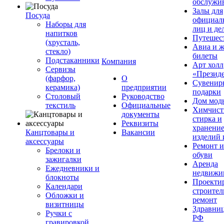
обслужи
Залы для
Посуда
официал
Наборы для
лиц и де
напитков
Путешес
(хрусталь,
Авиа и ж
стекло)
билеты
Подстаканники
Компания
Арт холл
Сервизы
«Презид
(фарфор,
О
Сувенир
керамика)
предприятии
подарки
Столовый
Руководство
Дом мод
текстиль
Официальные
Химчист
документы
стирка и
Реквизиты
хранени
Канцтовары и
Вакансии
изделий 
аксессуары
Ремонт 
Брелоки и
обуви
зажигалки
Аренда
Ежедневники и
недвижи
блокноты
Проекти
Календари
строител
Обложки и
ремонт
визитницы
Здравни
Ручки с
РФ
гравировкой