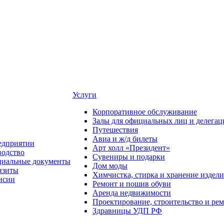
Услуги
Корпоративное обслуживание
Залы для официальных лиц и делегац
Путешествия
Авиа и ж/д билеты
едприятии
Арт холл «Президент»
водство
Сувениры и подарки
иальные документы
Дом моды
изиты
Химчистка, стирка и хранение издели
нсии
Ремонт и пошив обуви
Аренда недвижимости
Проектирование, строительство и ре
Здравницы УДП РФ