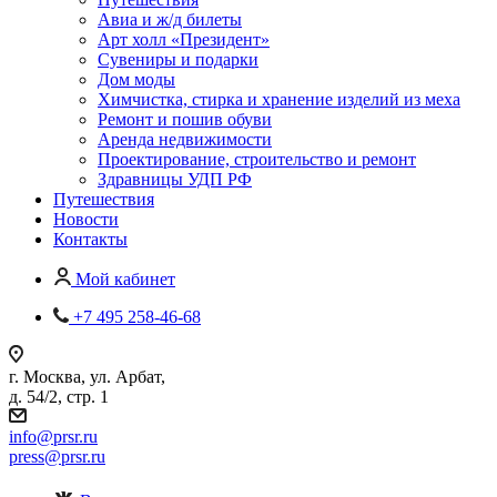
Авиа и ж/д билеты
Арт холл «Президент»
Сувениры и подарки
Дом моды
Химчистка, стирка и хранение изделий из меха
Ремонт и пошив обуви
Аренда недвижимости
Проектирование, строительство и ремонт
Здравницы УДП РФ
Путешествия
Новости
Контакты
Мой кабинет
+7 495 258-46-68
г. Москва, ул. Арбат,
д. 54/2, стр. 1
info@prsr.ru
press@prsr.ru