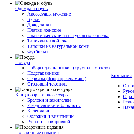
Одежда и обувь
Аксессуары мужские
Бурки
Дождевики
Платки женские
Платки женские из натурального шелка
Тапочки из войлока
Тапочки из натуральной кожи
Футболки
Посуда
Наборы для напитков (хрусталь, стекло)
Подстаканники
Компания
Сервизы (фарфор, керамика)
Столовый текстиль
О пр
Руко
Канцтовары и аксессуары
Офиц
Брелоки и зажигалки
Рекв
Ежедневники и блокноты
Вака
Календари
Обложки и визитницы
Ручки с гравировкой
Подарочные издания