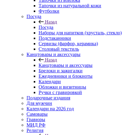
Тапочки из войлока
Тапочки из натуральной кожи
Футболки
Посуда
Назад
Посуда
Наборы для напитков (хрусталь, стекло)
Подстаканники
Сервизы (фарфор, керамика)
Столовый текстиль
Канцтовары и аксессуары
Назад
Канцтовары и аксессуары
Брелоки и зажигалки
Ежедневники и блокноты
Календари
Обложки и визитницы
Ручки с гравировкой
Подарочные издания
Для мужчин
Календари на 2026 год
Самовары
Гравюры
МИД РФ
Религия