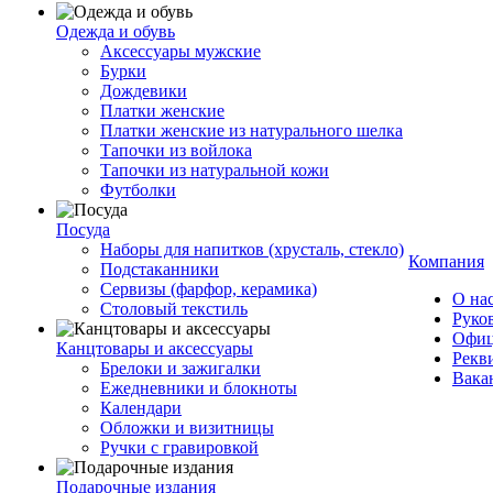
Одежда и обувь
Аксессуары мужские
Бурки
Дождевики
Платки женские
Платки женские из натурального шелка
Тапочки из войлока
Тапочки из натуральной кожи
Футболки
Посуда
Наборы для напитков (хрусталь, стекло)
Компания
Подстаканники
Сервизы (фарфор, керамика)
О на
Столовый текстиль
Руко
Офиц
Канцтовары и аксессуары
Рекв
Брелоки и зажигалки
Вака
Ежедневники и блокноты
Календари
Обложки и визитницы
Ручки с гравировкой
Подарочные издания