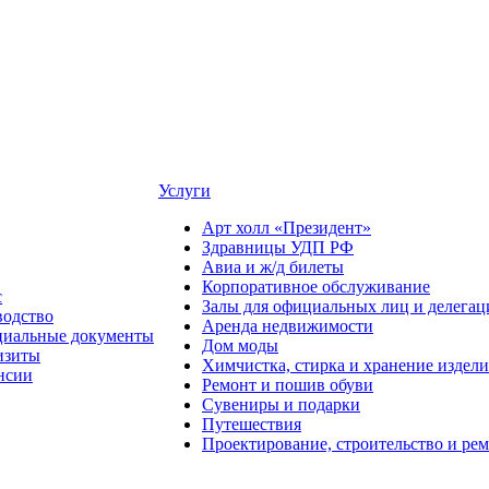
Услуги
Арт холл «Президент»
Здравницы УДП РФ
Авиа и ж/д билеты
Корпоративное обслуживание
с
Залы для официальных лиц и делегац
водство
Аренда недвижимости
иальные документы
Дом моды
изиты
Химчистка, стирка и хранение издели
нсии
Ремонт и пошив обуви
Сувениры и подарки
Путешествия
Проектирование, строительство и ре