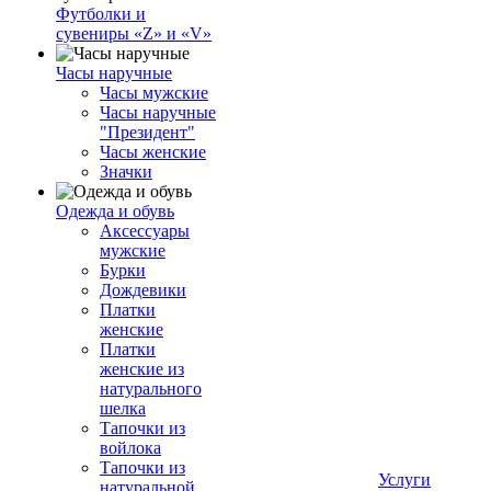
Футболки и
сувениры «Z» и «V»
Часы наручные
Часы мужские
Часы наручные
"Президент"
Часы женские
Значки
Одежда и обувь
Аксессуары
мужские
Бурки
Дождевики
Платки
женские
Платки
женские из
натурального
шелка
Тапочки из
войлока
Тапочки из
Услуги
натуральной