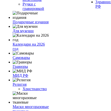
Здравни
Ручки с
РФ
гравировкой
Подарочные издания
Для мужчин
Календари на 2026
год
Самовары
Гравюры
МИД РФ
Религия
Христианство
Маски многоразовые