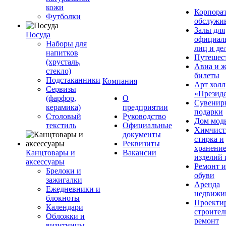
кожи
Корпора
Футболки
обслужи
Залы для
Посуда
официал
Наборы для
лиц и де
напитков
Путешес
(хрусталь,
Авиа и ж
стекло)
билеты
Подстаканники
Компания
Арт холл
Сервизы
«Презид
(фарфор,
О
Сувенир
керамика)
предприятии
подарки
Столовый
Руководство
Дом мод
текстиль
Официальные
Химчист
документы
стирка и
Реквизиты
хранени
Канцтовары и
Вакансии
изделий 
аксессуары
Ремонт 
Брелоки и
обуви
зажигалки
Аренда
Ежедневники и
недвижи
блокноты
Проекти
Календари
строител
Обложки и
ремонт
визитницы