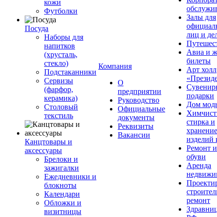
кожи
обслужи
Футболки
Залы для
официал
Посуда
лиц и де
Наборы для
Путешес
напитков
Авиа и ж
(хрусталь,
билеты
стекло)
Компания
Арт холл
Подстаканники
«Презид
Сервизы
О
Сувенир
(фарфор,
предприятии
подарки
керамика)
Руководство
Дом мод
Столовый
Официальные
Химчист
текстиль
документы
стирка и
Реквизиты
хранени
Вакансии
изделий 
Канцтовары и
Ремонт 
аксессуары
обуви
Брелоки и
Аренда
зажигалки
недвижи
Ежедневники и
Проекти
блокноты
строител
Календари
ремонт
Обложки и
Здравни
визитницы