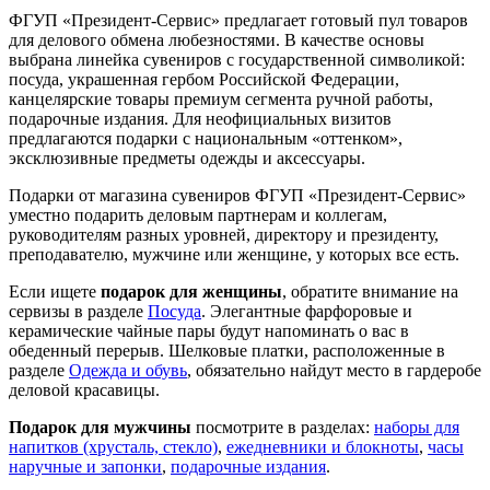
ФГУП «Президент-Сервис» предлагает готовый пул товаров
для делового обмена любезностями. В качестве основы
выбрана линейка сувениров с государственной символикой:
посуда, украшенная гербом Российской Федерации,
канцелярские товары премиум сегмента ручной работы,
подарочные издания. Для неофициальных визитов
предлагаются подарки с национальным «оттенком»,
эксклюзивные предметы одежды и аксессуары.
Подарки от магазина сувениров ФГУП «Президент-Сервис»
уместно подарить деловым партнерам и коллегам,
руководителям разных уровней, директору и президенту,
преподавателю, мужчине или женщине, у которых все есть.
Если ищете
подарок для женщины
, обратите внимание на
сервизы в разделе
Посуда
. Элегантные фарфоровые и
керамические чайные пары будут напоминать о вас в
обеденный перерыв. Шелковые платки, расположенные в
разделе
Одежда и обувь
, обязательно найдут место в гардеробе
деловой красавицы.
Подарок для мужчины
посмотрите в разделах:
наборы для
напитков (хрусталь, стекло)
,
ежедневники и блокноты
,
часы
наручные и запонки
,
подарочные издания
.