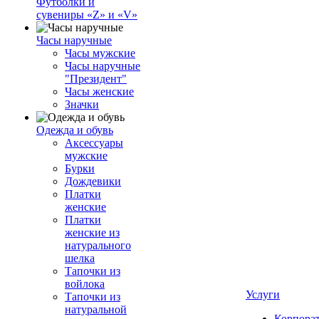
Футболки и
сувениры «Z» и «V»
Часы наручные
Часы мужские
Часы наручные
"Президент"
Часы женские
Значки
Одежда и обувь
Аксессуары
мужские
Бурки
Дождевики
Платки
женские
Платки
женские из
натурального
шелка
Тапочки из
войлока
Услуги
Тапочки из
натуральной
Корпора