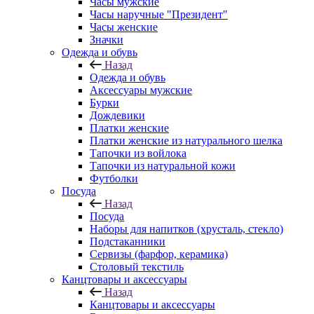
Часы мужские
Часы наручные "Президент"
Часы женские
Значки
Одежда и обувь
Назад
Одежда и обувь
Аксессуары мужские
Бурки
Дождевики
Платки женские
Платки женские из натурального шелка
Тапочки из войлока
Тапочки из натуральной кожи
Футболки
Посуда
Назад
Посуда
Наборы для напитков (хрусталь, стекло)
Подстаканники
Сервизы (фарфор, керамика)
Столовый текстиль
Канцтовары и аксессуары
Назад
Канцтовары и аксессуары