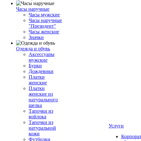
Часы наручные
Часы мужские
Часы наручные
"Президент"
Часы женские
Значки
Одежда и обувь
Аксессуары
мужские
Бурки
Дождевики
Платки
женские
Платки
женские из
натурального
шелка
Тапочки из
войлока
Тапочки из
Услуги
натуральной
кожи
Корпора
Футболки