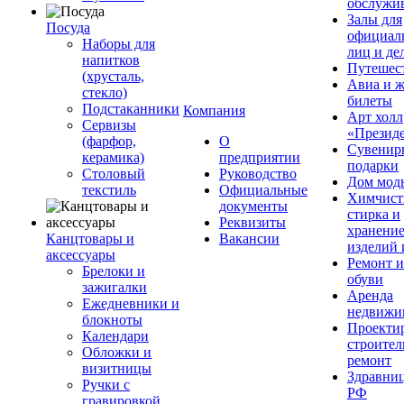
обслужи
Залы для
Посуда
официал
Наборы для
лиц и де
напитков
Путешес
(хрусталь,
Авиа и ж
стекло)
билеты
Подстаканники
Компания
Арт холл
Сервизы
«Презид
(фарфор,
О
Сувенир
керамика)
предприятии
подарки
Столовый
Руководство
Дом мод
текстиль
Официальные
Химчист
документы
стирка и
Реквизиты
хранени
Канцтовары и
Вакансии
изделий 
аксессуары
Ремонт 
Брелоки и
обуви
зажигалки
Аренда
Ежедневники и
недвижи
блокноты
Проекти
Календари
строител
Обложки и
ремонт
визитницы
Здравни
Ручки с
РФ
гравировкой