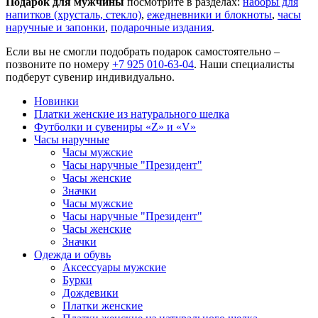
Подарок для мужчины
посмотрите в разделах:
наборы для
напитков (хрусталь, стекло)
,
ежедневники и блокноты
,
часы
наручные и запонки
,
подарочные издания
.
Если вы не смогли подобрать подарок самостоятельно –
позвоните по номеру
+7 925 010-63-04
. Наши специалисты
подберут сувенир индивидуально.
Новинки
Платки женские из натурального шелка
Футболки и сувениры «Z» и «V»
Часы наручные
Часы мужские
Часы наручные "Президент"
Часы женские
Значки
Часы мужские
Часы наручные "Президент"
Часы женские
Значки
Одежда и обувь
Аксессуары мужские
Бурки
Дождевики
Платки женские