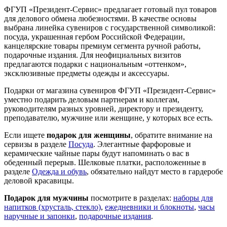
ФГУП «Президент-Сервис» предлагает готовый пул товаров
для делового обмена любезностями. В качестве основы
выбрана линейка сувениров с государственной символикой:
посуда, украшенная гербом Российской Федерации,
канцелярские товары премиум сегмента ручной работы,
подарочные издания. Для неофициальных визитов
предлагаются подарки с национальным «оттенком»,
эксклюзивные предметы одежды и аксессуары.
Подарки от магазина сувениров ФГУП «Президент-Сервис»
уместно подарить деловым партнерам и коллегам,
руководителям разных уровней, директору и президенту,
преподавателю, мужчине или женщине, у которых все есть.
Если ищете
подарок для женщины
, обратите внимание на
сервизы в разделе
Посуда
. Элегантные фарфоровые и
керамические чайные пары будут напоминать о вас в
обеденный перерыв. Шелковые платки, расположенные в
разделе
Одежда и обувь
, обязательно найдут место в гардеробе
деловой красавицы.
Подарок для мужчины
посмотрите в разделах:
наборы для
напитков (хрусталь, стекло)
,
ежедневники и блокноты
,
часы
наручные и запонки
,
подарочные издания
.