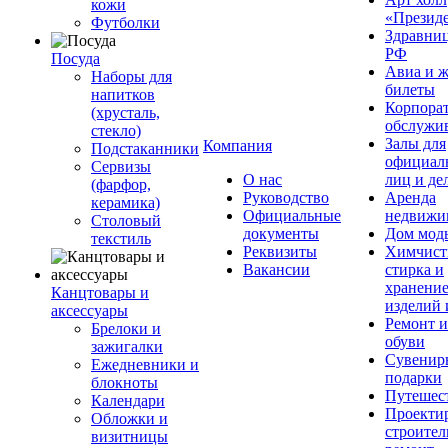
кожи
«Презид
Футболки
Здравни
РФ
Посуда
Авиа и ж
Наборы для
билеты
напитков
Корпора
(хрусталь,
обслужи
стекло)
Залы для
Компания
Подстаканники
официал
Сервизы
О нас
лиц и де
(фарфор,
Руководство
Аренда
керамика)
Официальные
недвижи
Столовый
документы
Дом мод
текстиль
Реквизиты
Химчист
Вакансии
стирка и
хранени
Канцтовары и
изделий 
аксессуары
Ремонт 
Брелоки и
обуви
зажигалки
Сувенир
Ежедневники и
подарки
блокноты
Путешес
Календари
Проекти
Обложки и
строител
визитницы