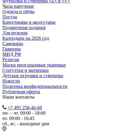
Футболки и сувениры «Z» и «V»
Часы наручные
Одежда и обувь
Посуда
Канцтовары и аксессуары
Подарочные издания
Для мужчин
Календари на 2026 год
Самовары
Гравюры
МИД РФ
Религия
Маски многоразовые тканевые
Статуэтки и матрешки
Детские игрушки и сувениры
Новости
Политика конфиденциальности
Публичная оферта
Наши контакты
+7 495 258-46-68
пн. – чт. 09:00 - 18:00
пт. 09:00 - 16:45
сб., вс. - выходные дни