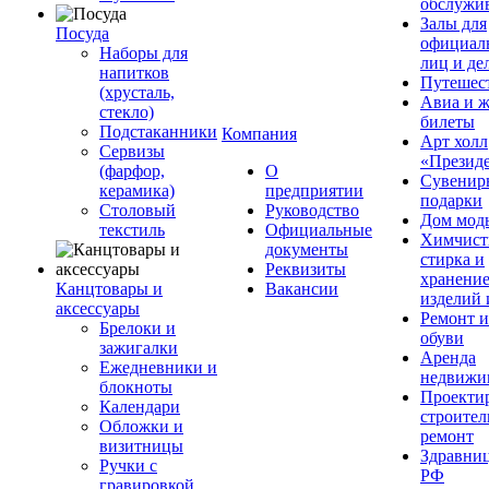
обслужи
Залы для
Посуда
официал
Наборы для
лиц и де
напитков
Путешес
(хрусталь,
Авиа и ж
стекло)
билеты
Подстаканники
Компания
Арт холл
Сервизы
«Презид
(фарфор,
О
Сувенир
керамика)
предприятии
подарки
Столовый
Руководство
Дом мод
текстиль
Официальные
Химчист
документы
стирка и
Реквизиты
хранени
Канцтовары и
Вакансии
изделий 
аксессуары
Ремонт 
Брелоки и
обуви
зажигалки
Аренда
Ежедневники и
недвижи
блокноты
Проекти
Календари
строител
Обложки и
ремонт
визитницы
Здравни
Ручки с
РФ
гравировкой