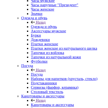
Часы мужские
Часы наручные "Президент"
Часы женские
Значки
Одежда и обувь
Назад
Одежда и обувь
Аксессуары мужские
Бурки
Дождевики
Платки женские
Платки женские из натурального шелка
Тапочки из войлока
Тапочки из натуральной кожи
Футболки
Посуда
Назад
Посуда
Наборы для напитков (хрусталь, стекло)
Подстаканники
Сервизы (фарфор, керамика)
Столовый текстиль
Канцтовары и аксессуары
Назад
Канцтовары и аксессуары