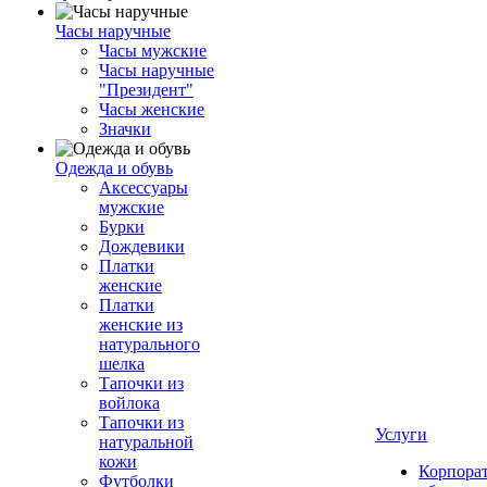
Часы наручные
Часы мужские
Часы наручные
"Президент"
Часы женские
Значки
Одежда и обувь
Аксессуары
мужские
Бурки
Дождевики
Платки
женские
Платки
женские из
натурального
шелка
Тапочки из
войлока
Тапочки из
Услуги
натуральной
кожи
Корпора
Футболки