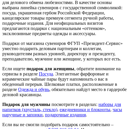
для делового обмена любезностями. В качестве основы
выбрана линейка сувениров с государственной символикой:
посуда, украшенная гербом Российской Федерации,
канцелярские товары премиум сегмента ручной работы,
подарочные издания. Для неофициальных визитов
предлагаются подарки с национальным «оттенком»,
эксклюзивные предметы одежды и аксессуары.
Подарки от магазина сувениров ФГУП «Президент-Сервис»
уместно подарить деловым партнерам и коллегам,
руководителям разных уровней, директору и президенту,
преподавателю, мужчине или женщине, у которых все есть.
Если ищете
подарок для женщины
, обратите внимание на
сервизы в разделе
Посуда
. Элегантные фарфоровые и
керамические чайные пары будут напоминать о вас в
обеденный перерыв. Шелковые платки, расположенные в
разделе
Одежда и обувь
, обязательно найдут место в гардеробе
деловой красавицы.
Подарок для мужчины
посмотрите в разделах:
наборы для
напитков (хрусталь, стекло)
,
ежедневники и блокноты
,
часы
наручные и запонки
,
подарочные издания
.
Если вы не смогли подобрать подарок самостоятельно –