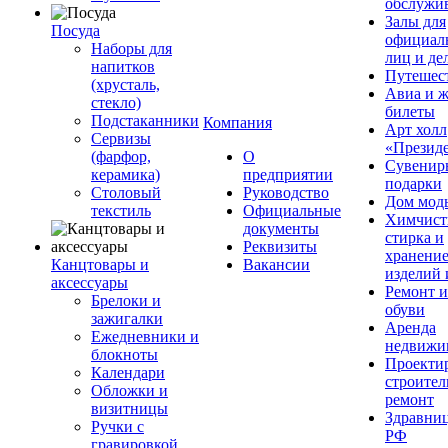
обслужи
Залы для
Посуда
официал
Наборы для
лиц и де
напитков
Путешес
(хрусталь,
Авиа и ж
стекло)
билеты
Подстаканники
Компания
Арт холл
Сервизы
«Презид
(фарфор,
О
Сувенир
керамика)
предприятии
подарки
Столовый
Руководство
Дом мод
текстиль
Официальные
Химчист
документы
стирка и
Реквизиты
хранени
Канцтовары и
Вакансии
изделий 
аксессуары
Ремонт 
Брелоки и
обуви
зажигалки
Аренда
Ежедневники и
недвижи
блокноты
Проекти
Календари
строител
Обложки и
ремонт
визитницы
Здравни
Ручки с
РФ
гравировкой