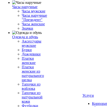
Часы наручные
Часы мужские
Часы наручные
"Президент"
Часы женские
Значки
Одежда и обувь
Аксессуары
мужские
Бурки
Дождевики
Платки
женские
Платки
женские из
натурального
шелка
Тапочки из
войлока
Тапочки из
Услуги
натуральной
кожи
Корпора
Футболки