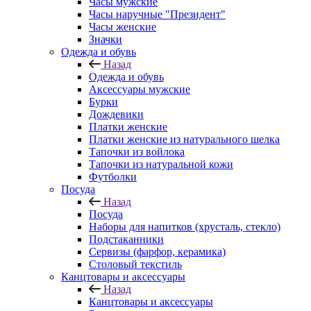
Часы мужские
Часы наручные "Президент"
Часы женские
Значки
Одежда и обувь
Назад
Одежда и обувь
Аксессуары мужские
Бурки
Дождевики
Платки женские
Платки женские из натурального шелка
Тапочки из войлока
Тапочки из натуральной кожи
Футболки
Посуда
Назад
Посуда
Наборы для напитков (хрусталь, стекло)
Подстаканники
Сервизы (фарфор, керамика)
Столовый текстиль
Канцтовары и аксессуары
Назад
Канцтовары и аксессуары