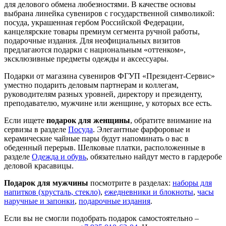
для делового обмена любезностями. В качестве основы
выбрана линейка сувениров с государственной символикой:
посуда, украшенная гербом Российской Федерации,
канцелярские товары премиум сегмента ручной работы,
подарочные издания. Для неофициальных визитов
предлагаются подарки с национальным «оттенком»,
эксклюзивные предметы одежды и аксессуары.
Подарки от магазина сувениров ФГУП «Президент-Сервис»
уместно подарить деловым партнерам и коллегам,
руководителям разных уровней, директору и президенту,
преподавателю, мужчине или женщине, у которых все есть.
Если ищете
подарок для женщины
, обратите внимание на
сервизы в разделе
Посуда
. Элегантные фарфоровые и
керамические чайные пары будут напоминать о вас в
обеденный перерыв. Шелковые платки, расположенные в
разделе
Одежда и обувь
, обязательно найдут место в гардеробе
деловой красавицы.
Подарок для мужчины
посмотрите в разделах:
наборы для
напитков (хрусталь, стекло)
,
ежедневники и блокноты
,
часы
наручные и запонки
,
подарочные издания
.
Если вы не смогли подобрать подарок самостоятельно –