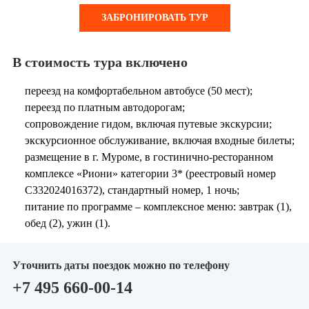
07:30
— Завтрак в ресторане отеля, выселение.
центр. Экспозиция "Муром- град. Сокровища древнего
ЗАБРОНИРОВАТЬ ТУР
08:15
— Отправление в с.Дивеево
Мурома".
10:20
— Экскурсия в с. Дивеево по Серафимо-
13:15
— Обед в кафе города.
В стоимость тура включено
Дивеевскому монастырю.
14:00
— Поездка в Карачарово – родина Ильи Муромца,
переезд на комфортабельном автобусе (50 мест);
Осмотр действующих храмов:
Посещение «Избы Ильи Муромца».
переезд по платным автодорогам;
сопровождение гидом, включая путевые экскурсии;
Троицкий собор: святые мощи преподобного
15:30
— Автобусная обзорная экскурсия по Мурому.
экскурсионное обслуживание, включая входные билеты;
Серафима, чудотворная икона «Умиление».
размещение в г. Муроме, в гостинично-ресторанном
Посещение достопримечательностей:
комплексе «Риони» категории 3* (реестровый номер
Преображенский собор: мощи преподобной
Троицкий женский монастырь, где покоятся мощи
С332024016372), стандартный номер, 1 ночь;
Марфы Дивеевской, мощи блаженной Параскевы.
Петра и Февроньи - покровителей любви и брака.
питание по программе – комплексное меню: завтрак (1),
Казанская церковь: мощи преподобных
обед (2), ужин (1).
Спасо-Преображенский монастырь: чудотворная
Александры, Марфы, Елены.
икона Божией Матери «Скоропослушница».
Свободное время:
Уточнить даты поездок можно по телефону
Благовещенский монастырь: икона преподобного
+7 495 660-00-14
Святая Канавка Пресвятой Богородицы
Илии Муромца с частицей мощей.