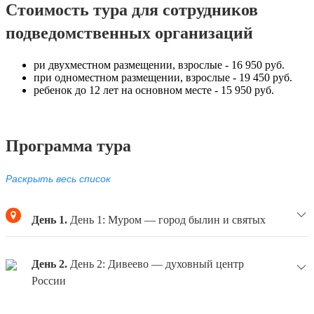
Стоимость тура для сотрудников
подведомственных организаций
ри двухместном размещении, взрослые - 16 950 руб.
при одноместном размещении, взрослые - 19 450 руб.
ребенок до 12 лет на основном месте - 15 950 руб.
Программа тура
Раскрыть весь список
День 1.
День 1: Муром — город былин и святых
07:00
— сбор группы.
День 2.
День 2: Дивеево — духовный центр
России
07:30
— Отправление в Муром, путевая экскурсия.
12:00
— Прибытие в Муром. Экскурсия в выставочный