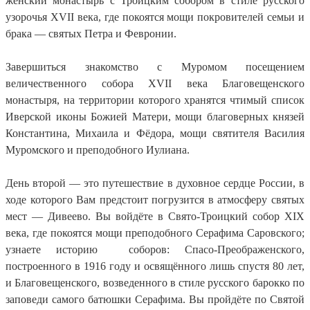
женский монастырь с Троицким собором в стиле русского
узорочья XVII века, где покоятся мощи покровителей семьи и
брака — святых Петра и Февронии.
Завершиться знакомство с Муромом посещением
величественного собора XVII века Благовещенского
монастыря, на территории которого хранятся чтимый список
Иверской иконы Божией Матери, мощи благоверных князей
Константина, Михаила и Фёдора, мощи святителя Василия
Муромского и преподобного Иулиана.
День второй — это путешествие в духовное сердце России, в
ходе которого Вам предстоит погрузится в атмосферу святых
мест — Дивеево. Вы войдёте в Свято-Троицкий собор XIX
века, где покоятся мощи преподобного Серафима Саровского;
узнаете историю соборов: Спасо-Преображенского,
построенного в 1916 году и освящённого лишь спустя 80 лет,
и Благовещенского, возведенного в стиле русского барокко по
заповеди самого батюшки Серафима. Вы пройдёте по Святой