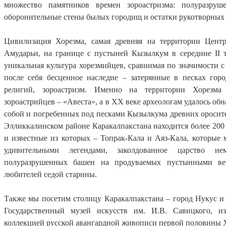
множество памятников времен зороастризма: полуразру
оборонительные стены былых городищ и остатки рукотворных
Цивилизация Хорезма, самая древняя на территории Центр
Амударьи, на границе с пустыней Кызылкум в середине II ты
уникальная культура хорезмийцев, сравнимая по значимости 
после себя бесценное наследие – затерянные в песках го
религий, зороастризм. Именно на территории Хорезма
зороастрийцев – «Авеста», а в XX веке археологам удалось об
собой и погребенных под песками Кызылкума древних оросите
Элликкалинском районе Каракалпакстана находится более 200
и известные из которых – Топрак-Кала и Аяз-Кала, которые 
удивительными легендами, заколдованное царство 
полуразрушенных башен на продуваемых пустынными ве
любителей седой старины.
Также мы посетим столицу Каракалпакстана – город Нукус и
Государственный музей искусств им. И.В. Савицкого, и
коллекцией русской авангардной живописи первой половины 