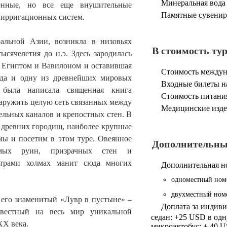
Минеральная вода 
шенные, но все еще внушительные
Памятные сувенир
 ирригационных систем.
альной Азии, возникла в низовьях
В стоимость ту
сячелетия до н.э. Здесь зародилась
с Египтом и Вавилоном и оставившая
Стоимость междун
рода и одну из древнейших мировых
Входные билеты на
 была написала священная книга
Стоимость питания
наружить целую сеть связанных между
Медицинские изде
льных каналов и крепостных стен. В
 древних городищ, наиболее крупные
мы и посетим в этом туре. Овеянное
Дополнительные
немых руин, призрачных стен и
трами холмах манит сюда многих
Дополнительная но
одноместный номе
двухместный номе
 его знаменитый «Лувр в пустыне» –
Доплата за индиви
звестный на весь мир уникальной
седан: +25 USD в одн
ХХ века.
микроавтобус: + 40 U