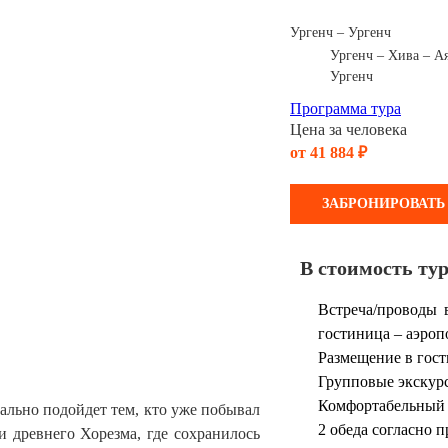
Ургенч – Ургенч
Ургенч – Хива – А
Ургенч
Программа тура
Цена за человека
от 41 884 ₽
ЗАБРОНИРОВАТЬ
В стоимость ту
Встреча/проводы 
гостиница – аэроп
Размещение в гост
Групповые экскурс
Комфортабельный т
ально подойдет тем, кто уже побывал
2 обеда согласно п
и древнего Хорезма, где сохранилось