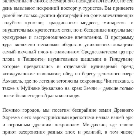
включенные в список Всемирного наследия ЮНЕСКО, по сей
день вызывают искренний восторг у туристов. Вы привезете
домой не только десятки фотографий на фоне впечатляющих
голубых куполов, грандиозных медресе, минаретов и
внушительных крепостных стен, но и бесценные визуальные,
культурные и гастрономические впечатления. В программу
тура включено несколько обедов в уникальных локациях:
самый вкусный плов в знаменитом Среднеазиатском центре
плова в Ташкенте, изумительные шашлыки в Гиждуване,
которые превратились в отдельный кулинарный бренд
«гиждуванские шашлыки», обед на берегу денежного озера
Ахчаколь, где по легенде затоплены сокровища Чингизхана, а
также в Муйнаке буквально на краю Земли – дальше только
пески бывшего дна Аральского моря.
Помимо городов, мы посетим бескрайние земли Древнего
Хорезма с его зароастрийскими крепостями начала нашей эры
и огромным древним некрополем Миздахкан, где нашли
приют захоронения разных эпох и религий, в том числе,