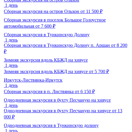
1 день
Сборная экскурсия на остров Ольхон
от
11 500
₽
Сборная экскурсия в поселок Большое Голоустное
автомобильная
от
7 600
₽
Сборная экскурсия в Тункинскую Долину
1 день
Сборная экскурсия в Тункинскую Долину п. Аршан
от
8 200
₽
Зимняя экскурсия вдоль КБЖД на хивусе
1 день
Зимняя экскурсия вдоль КБЖД на хивусе
от
5 700
₽
Иркутск-Листвянка-Иркутск
1 день
Сборная экскурсия в п. Листвянка
от
6 150
₽
Однодневная экскурсия в бухту Песчаную на хивусе
1 день
Однодневная экскурсия в бухту Песчаную на хивусе
от
13
000
₽
Однодневная экскурсия в Тункинскую долину
1 день