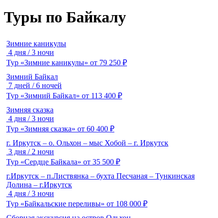
Туры по Байкалу
Зимние каникулы
4 дня / 3 ночи
Тур «Зимние каникулы»
от
79 250
₽
Зимний Байкал
7 дней / 6 ночей
Тур «Зимний Байкал»
от
113 400
₽
Зимняя сказка
4 дня / 3 ночи
Тур «Зимняя сказка»
от
60 400
₽
г. Иркутск – о. Ольхон – мыс Хобой – г. Иркутск
3 дня / 2 ночи
Тур «Сердце Байкала»
от
35 500
₽
г.Иркутск – п.Листвянка – бухта Песчаная – Тункинская
Долина – г.Иркутск
4 дня / 3 ночи
Тур «Байкальские переливы»
от
108 000
₽
Сборная экскурсия на остров Ольхон