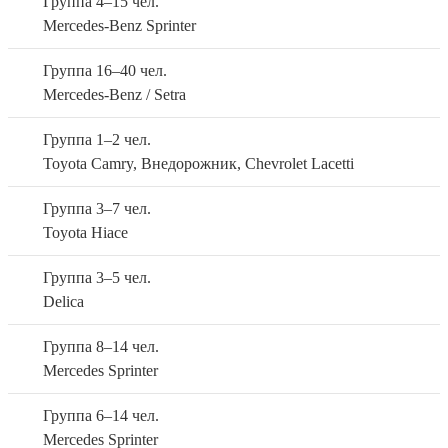
Группа 4–15 чел.
Завтрак
XVI века, где представлены мастерские народных
Отель Каракола
Mercedes-Benz Sprinter
ремесел.
Группа 16–40 чел.
Грин Ярд / Амир или подобная
Ночь в гостинице.
Mercedes-Benz / Setra
Отель Поселка Кочкор
Завтрак, обед
Группа 1–2 чел.
Toyota Camry, Внедорожник, Chevrolet Lacetti
Гостевой дом
Группа 3–7 чел.
Toyota Hiace
Отель Алматы
Доступные отели 3 звезды
Группа 3–5 чел.
3
Delica
Kazakhstan или подобная
Группа 8–14 чел.
Mercedes Sprinter
Группа 6–14 чел.
Mercedes Sprinter