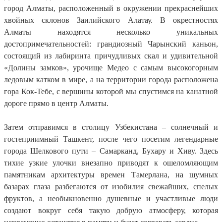
город Алматы, расположенный в окружении прекраснейших
хвойных склонов Заилийского Алатау. В окрестностях
Алматы находятся несколько уникальных
достопримечательностей: грандиозный Чарынский каньон,
состоящий из лабиринта причудливых скал и удивительной
«Долины замков», урочище Медео с самым высокогорным
ледовым катком в мире, а на территории города расположена
гора Кок-Тебе, с вершины которой мы спустимся на канатной
дороге прямо в центр Алматы.
Затем отправимся в столицу Узбекистана – солнечный и
гостеприимный Ташкент, после чего посетим легендарные
города Шелкового пути – Самарканд, Бухару и Хиву. Здесь
тихие узкие улочки внезапно приводят к ошеломляющим
памятникам архитектуры времен Тамерлана, на шумных
базарах глаза разбегаются от изобилия свежайших, спелых
фруктов, а необыкновенно душевные и участливые люди
создают вокруг себя такую добрую атмосферу, которая