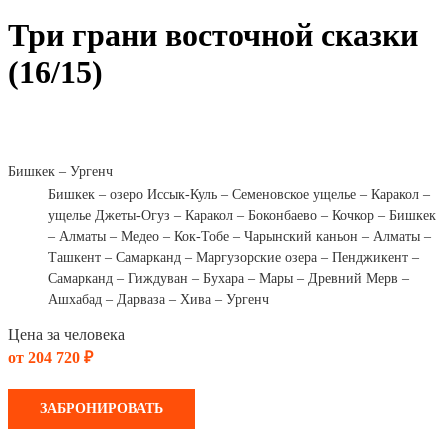
Три грани восточной сказки
(16/15)
Бишкек – Ургенч
Бишкек – озеро Иссык-Куль – Семеновское ущелье – Каракол –
ущелье Джеты-Огуз – Каракол – Боконбаево – Кочкор – Бишкек
– Алматы – Медео – Кок-Тобе – Чарынский каньон – Алматы –
Ташкент – Самарканд – Маргузорские озера – Пенджикент –
Самарканд – Гиждуван – Бухара – Мары – Древний Мерв –
Ашхабад – Дарваза – Хива – Ургенч
Цена за человека
от 204 720 ₽
ЗАБРОНИРОВАТЬ