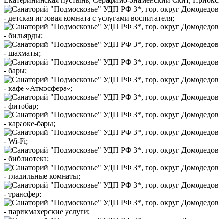
Екатерининская пустынь, Серафимо-Знаменский Скит, Приокск
- детская игровая комната с услугами воспитателя;
- бильярды;
- шахматы;
- бары;
- кафе «Атмосфера»;
- фитобар;
- караоке-бары;
- Wi-Fi;
- библиотека;
- гладильные комнаты;
- трансфер;
- парикмахерские услуги;