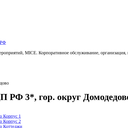
 РФ
ероприятий, MICE. Корпоративное обслуживание, организация,
едово
 РФ 3*, гор. округ Домодедов
Корпус 1
Корпус 2
Коттеджи